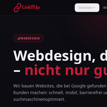
Zum Inhalt springen
Services
W
WEBDESIGN
Webdesign, d
–
nicht nur g
Wir bauen Websites, die bei Google gefunde
Kunden machen: schnell, mobil, barrierefrei 
suchmaschinenoptimiert.