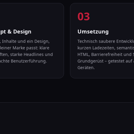
03
tt
2
:
Schritt
3
:
pt & Design
Umsetzung
, Inhalte und ein Design,
Technisch saubere Entwickl
deiner Marke passt: klare
kurzen Ladezeiten, semant
ften, starke Headlines und
HTML, Barrierefreiheit und 
chte Benutzerführung.
Grundgerüst – getestet auf 
Geräten.