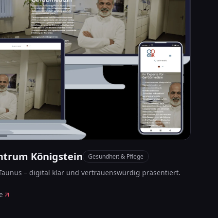
Websi
Proje
ntrum Königstein
Gesundheit & Pflege
aunus – digital klar und vertrauenswürdig präsentiert.
e