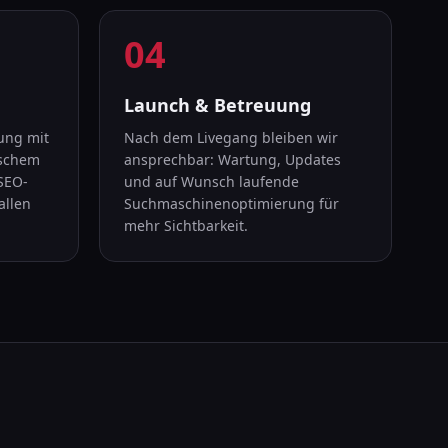
04
Schritt
4
:
Launch & Betreuung
ung mit
Nach dem Livegang bleiben wir
ischem
ansprechbar: Wartung, Updates
SEO-
und auf Wunsch laufende
allen
Suchmaschinenoptimierung für
mehr Sichtbarkeit.