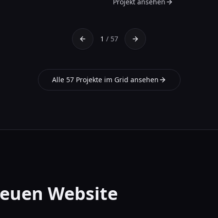
Projekt ansehen
1
/
57
Previous slide
Next slide
Alle
57
Projekte im Grid ansehen
 neuen Website